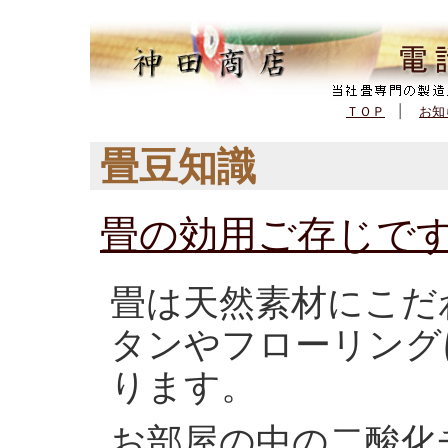
(561,661 - 299 - 158)
ＴＯＰ
|
お知
畳豆知識
畳の効用ご存じで
畳は天然素材にこだ
タンやフローリング
ります。
お部屋の中の二酸化