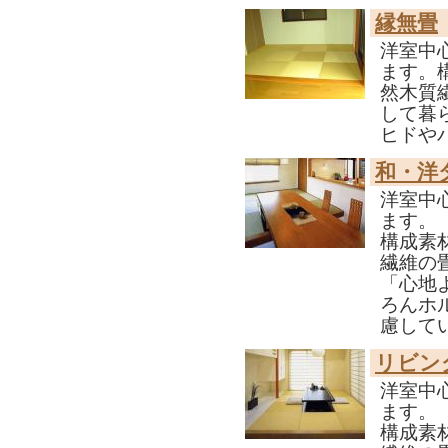
縁無畳
洋室中
ます。
然木質
して暮
ヒドや
和・洋
洋室中
ます。
構成素
繊維の
「心地
ろんホ
慮して
リビン
洋室中
ます。
構成素