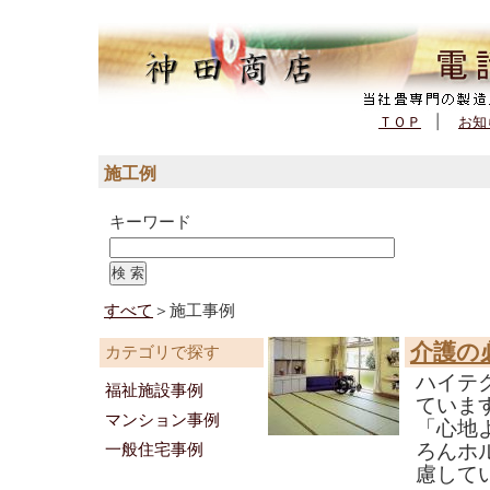
(562,309 - 228 - 113)
ＴＯＰ
|
お知
施工例
キーワード
すべて
＞施工事例
介護の
カテゴリで探す
ハイテ
福祉施設事例
ていま
マンション事例
「心地
ろんホ
一般住宅事例
慮して