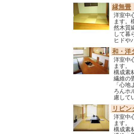
縁無畳
洋室中
ます。
然木質
して暮
ヒドや
和・洋
洋室中
ます。
構成素
繊維の
「心地
ろんホ
慮して
リビン
洋室中
ます。
構成素