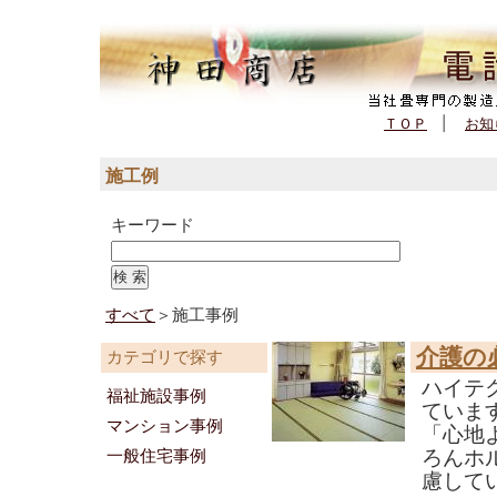
(561,830 - 17 - 451)
ＴＯＰ
|
お知
施工例
キーワード
すべて
＞施工事例
介護の
カテゴリで探す
ハイテ
福祉施設事例
ていま
マンション事例
「心地
ろんホ
一般住宅事例
慮して