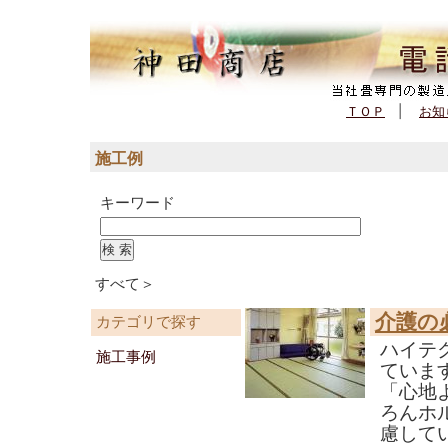
(562,022 - 54 - 155)
ＴＯＰ
|
お知
施工例
キーワード
すべて＞
介護の
カテゴリで探す
ハイテ
施工事例
ていま
「心地
ろんホ
慮して